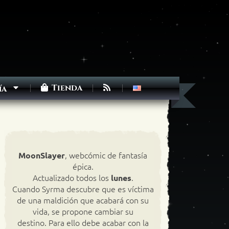
Tienda
ía
, webcómic de fantasía
MoonSlayer
épica.
Actualizado todos los
.
lunes
Cuando Syrma descubre que es víctima
de una maldición que acabará con su
vida, se propone cambiar su
destino. Para ello debe acabar con la