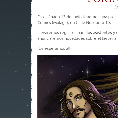
ju
Este sábado 13 de junio tenemos una prese
Cómics (Málaga), en Calle Nosquera 10.
Llevaremos regalitos para los asistentes y o
anunciaremos novedades sobre el tercer ar
¡Os esperamos allí!