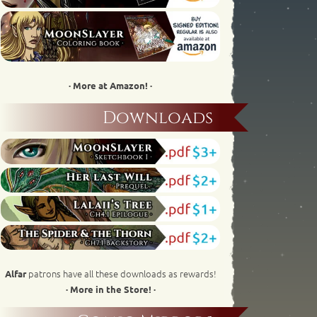
· More at Amazon! ·
Downloads
patrons have all these downloads as rewards!
Alfar
· More in the Store! ·