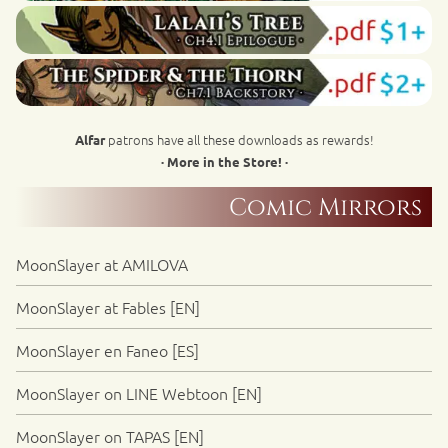
patrons have all these downloads as rewards!
Alfar
· More in the Store! ·
Comic Mirrors
MoonSlayer at AMILOVA
MoonSlayer at Fables [EN]
MoonSlayer en Faneo [ES]
MoonSlayer on LINE Webtoon [EN]
MoonSlayer on TAPAS [EN]