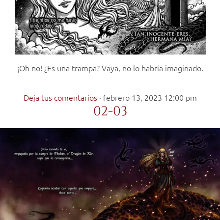
¡Oh no! ¿Es una trampa? Vaya, no lo habría imaginado.
Deja tus comentarios
·
febrero 13, 2023 12:00 pm
02-03