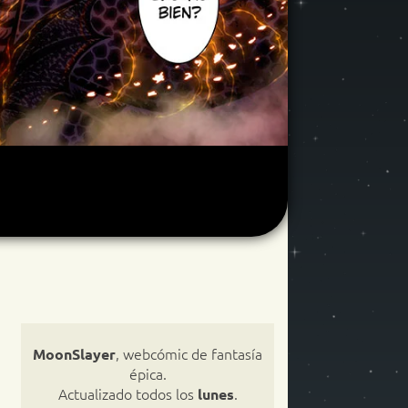
, webcómic de fantasía
MoonSlayer
épica.
Actualizado todos los
.
lunes