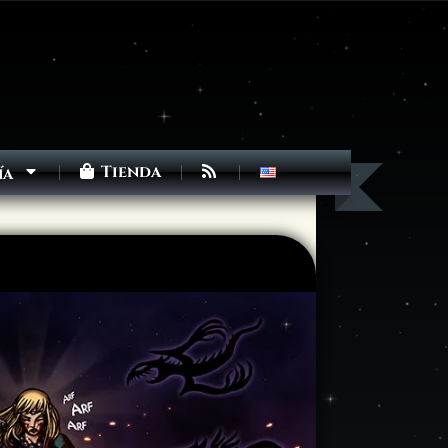
Tienda
ía
Siguiente >
Última >>