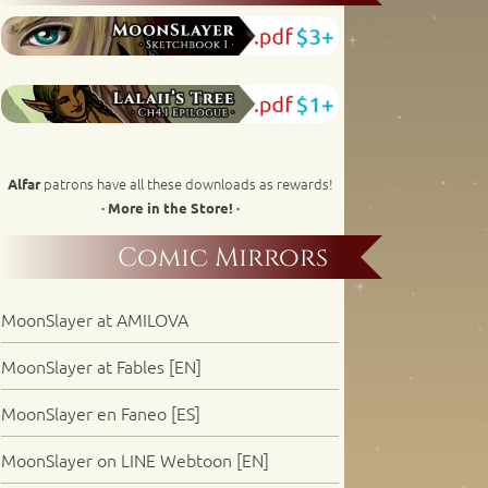
patrons have all these downloads as rewards!
Alfar
· More in the Store! ·
Comic Mirrors
MoonSlayer at AMILOVA
MoonSlayer at Fables [EN]
MoonSlayer en Faneo [ES]
MoonSlayer on LINE Webtoon [EN]