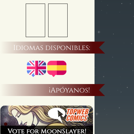
Idiomas disponibles:
¡Apóyanos!