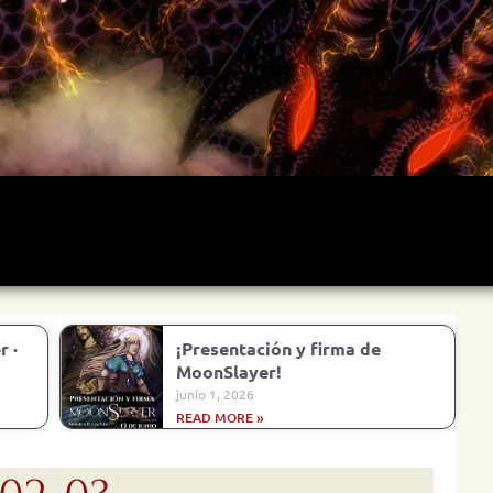
Archivo
Siguiente >
Última >>
 ·
¡Presentación y firma de
MoonSlayer!
junio 1, 2026
READ MORE »