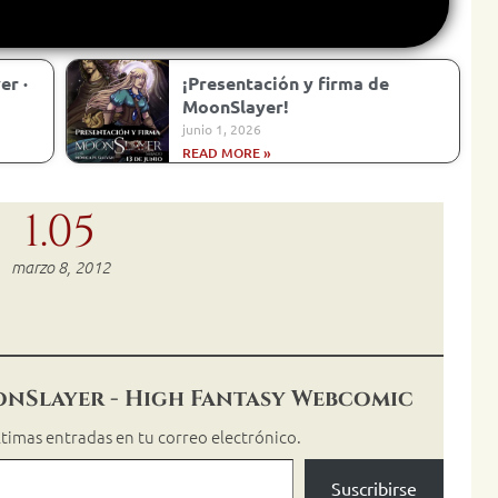
er ·
¡Presentación y firma de
MoonSlayer!
junio 1, 2026
READ MORE »
1.05
marzo 8, 2012
onSlayer - High Fantasy Webcomic
últimas entradas en tu correo electrónico.
Suscribirse