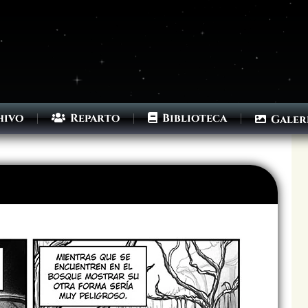
hivo
Reparto
Biblioteca
Galer
Archivo
Siguiente >
Última >>