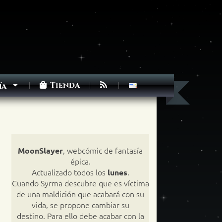
Tienda
ía
, webcómic de fantasía
MoonSlayer
épica.
Actualizado todos los
.
lunes
Cuando Syrma descubre que es víctima
de una maldición que acabará con su
vida, se propone cambiar su
destino. Para ello debe acabar con la