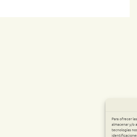
Para ofrecer la
almacenar y/o a
tecnologías no
identificacione