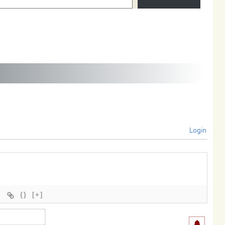
Login
{}
[+]
Name*