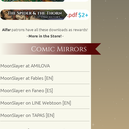
patrons have all these downloads as rewards!
Alfar
· More in the Store! ·
Comic Mirrors
MoonSlayer at AMILOVA
MoonSlayer at Fables [EN]
MoonSlayer en Faneo [ES]
MoonSlayer on LINE Webtoon [EN]
MoonSlayer on TAPAS [EN]