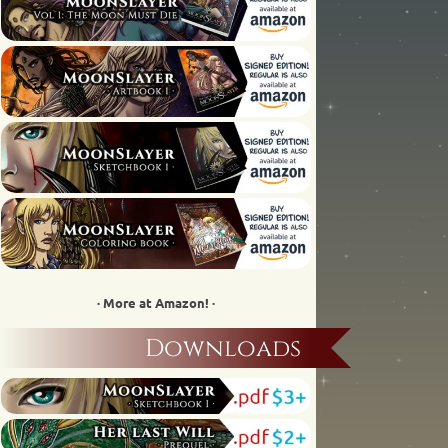
· More at Amazon! ·
Downloads