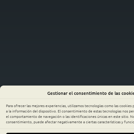
Gestionar el consentimiento de las cooki
Para ofrecer las mejores experiencias, utilizamos tecnologías como las cookies
a la información del dispositivo. El consentimiento de estas tecnologías nos p
el comportamiento de navegación o las identificaciones únicas en este sitio. No 
consentimiento, puede afectar negativamente a ciertas características y funci