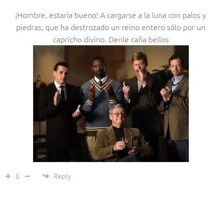
¡Hombre, estaría bueno! A cargarse a la luna con palos y
piedras, que ha destrozado un reino entero sólo por un
capricho divino. Denle caña bellos
Reply
0