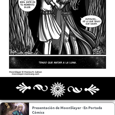
Archivo
Siguiente >
Última >>
Presentación de MoonSlayer · En Portada
Cómics