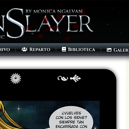
hivo
Reparto
Biblioteca
Galer
Archivo
Siguiente >
Última >>