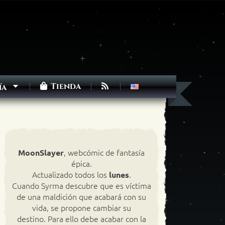
Tienda
ía
, webcómic de fantasía
MoonSlayer
épica.
Actualizado todos los
.
lunes
Cuando Syrma descubre que es víctima
de una maldición que acabará con su
vida, se propone cambiar su
destino. Para ello debe acabar con la