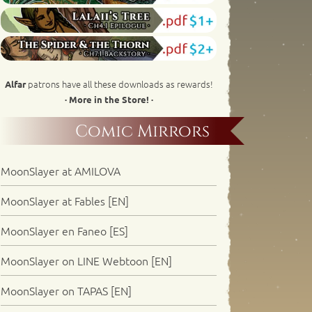
patrons have all these downloads as rewards!
Alfar
· More in the Store! ·
Comic Mirrors
MoonSlayer at AMILOVA
MoonSlayer at Fables [EN]
MoonSlayer en Faneo [ES]
MoonSlayer on LINE Webtoon [EN]
MoonSlayer on TAPAS [EN]