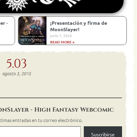
er ·
¡Presentación y firma de
MoonSlayer!
junio 1, 2026
READ MORE »
5.03
agosto 3, 2015
onSlayer - High Fantasy Webcomic
últimas entradas en tu correo electrónico.
Suscribirse