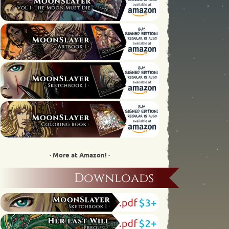
· More at Amazon! ·
Downloads