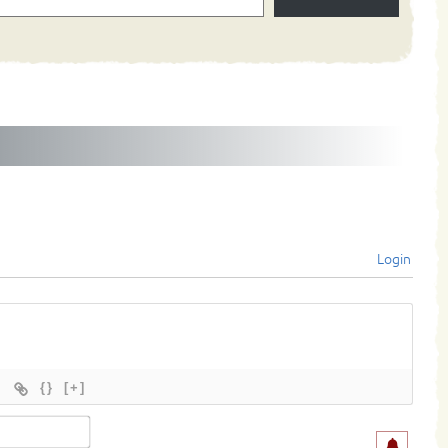
Login
{}
[+]
Name*