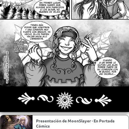
Archivo
Siguiente >
Última >>
Presentación de MoonSlayer · En Portada
Cómics