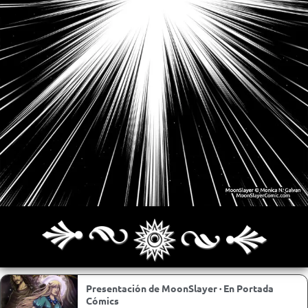
Archivo
Siguiente >
Última >>
Presentación de MoonSlayer · En Portada
Cómics