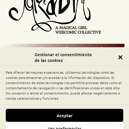
Comic Readers / Index
Gestionar el consentimiento
de las cookies
Archive Binge
Para ofrecer las mejores experiencias, utilizamos tecnologías como las
cookies para almacenar y/o acceder a la información del dispositivo. El
Comic Rocket
consentimiento de estas tecnologías nos permitirá procesar datos como el
comportamiento de navegación o las identificaciones únicas en este sitio.
Piperka
No consentir o retirar el consentimiento, puede afectar negativamente a
ciertas características y funciones.
The Belfry WebComics Index
Aceptar
MOONSLAYER © 2011-2026 MÓNICA NGALVÁN · ALL
Ver preferencias
Suscribirse