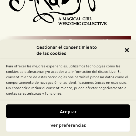
Comic Readers / Index
Gestionar el consentimiento
de las cookies
Archive Binge
Para ofrecer las mejores experiencias, utilizamos tecnologías como las
Comic Rocket
cookies para almacenar y/o acceder a la información del dispositivo. El
consentimiento de estas tecnologías nos permitirá procesar datos como el
comportamiento de navegación o las identificaciones únicas en este sitio.
Piperka
No consentir o retirar el consentimiento, puede afectar negativamente a
ciertas características y funciones.
The Belfry WebComics Index
Aceptar
MOONSLAYER © 2011-2026 MÓNICA NGALVÁN · ALL
Ver preferencias
Subscribe
RIGHTS RESERVED.