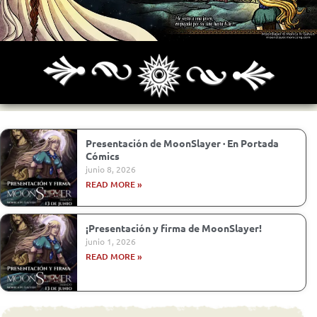
Archivo
Siguiente >
Última >>
Presentación de MoonSlayer · En Portada
Cómics
junio 8, 2026
READ MORE »
¡Presentación y firma de MoonSlayer!
junio 1, 2026
READ MORE »