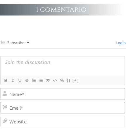
1 comentario
Subscribe
Login
{}
[+]
Na
Em
We