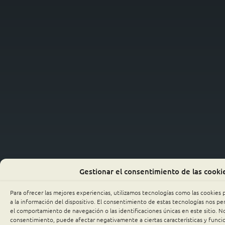
Gestionar el consentimiento de las cooki
Para ofrecer las mejores experiencias, utilizamos tecnologías como las cookies
a la información del dispositivo. El consentimiento de estas tecnologías nos p
el comportamiento de navegación o las identificaciones únicas en este sitio. No 
consentimiento, puede afectar negativamente a ciertas características y funci