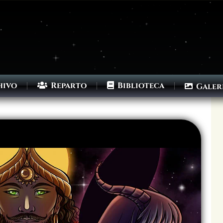
hivo
Reparto
Biblioteca
Galer
Archivo
Siguiente >
Última >>