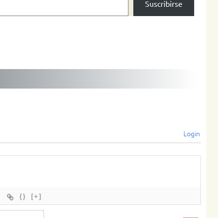
Suscribirse
Login
{}
[+]
Name*