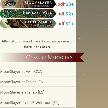
patrons have all these downloads as rewards!
Alfar
· More in the Store! ·
Comic Mirrors
MoonSlayer at AMILOVA
MoonSlayer at Fables [EN]
MoonSlayer en Faneo [ES]
MoonSlayer on LINE Webtoon [EN]