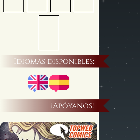
Idiomas disponibles:
¡Apóyanos!