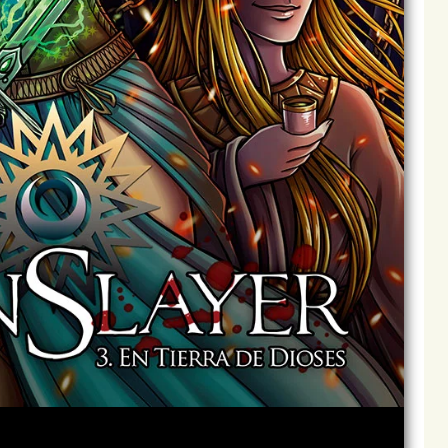
Archivo
Siguiente >
Última >>