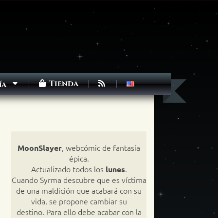
Tienda
ía
, webcómic de fantasía
MoonSlayer
épica.
Actualizado todos los
.
lunes
Cuando Syrma descubre que es víctima
de una maldición que acabará con su
vida, se propone cambiar su
destino. Para ello debe acabar con la