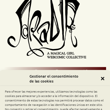
Comic Readers / Index
Gestionar el consentimiento
de las cookies
Archive Binge
Para ofrecer las mejores experiencias, utilizamos tecnologías como las
Comic Rocket
cookies para almacenar y/o acceder a la información del dispositivo. El
consentimiento de estas tecnologías nos permitirá procesar datos como el
comportamiento de navegación o las identificaciones únicas en este sitio.
Piperka
No consentir o retirar el consentimiento, puede afectar negativamente a