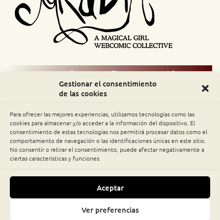
Comic Readers / Index
Gestionar el consentimiento
de las cookies
Archive Binge
Para ofrecer las mejores experiencias, utilizamos tecnologías como las
Comic Rocket
cookies para almacenar y/o acceder a la información del dispositivo. El
consentimiento de estas tecnologías nos permitirá procesar datos como el
comportamiento de navegación o las identificaciones únicas en este sitio.
Piperka
No consentir o retirar el consentimiento, puede afectar negativamente a
ciertas características y funciones.
The Belfry WebComics Index
Aceptar
MOONSLAYER © 2011-2026 MÓNICA NGALVÁN · ALL
Ver preferencias
Subscribe
RIGHTS RESERVED.