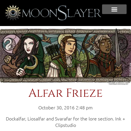
Alfar Frieze
October 30, 2016 2:48 pm
Dockalfar, Liosalfar and Svarafar for the lore section. Ink +
Clipstudio