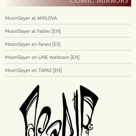
Comic Mirrors
MoonSlayer at AMILOVA
MoonSlayer at Fables [EN]
MoonSlayer en Faneo [ES]
MoonSlayer on LINE Webtoon [EN]
MoonSlayer on TAPAS [EN]